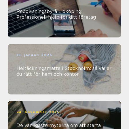
Redovisningsbyrå Lidköping:
Professionell hjälp för ditt företag
15. januari 2026
Heltäckningsmatta i Stockholm: så väljer
du rätt för hem och kontor
24. november 2025
De vanligaste myterna om att starta