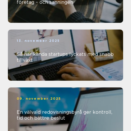
företag – och sanningen
13. november 2025
Så har kända startups lyckats med snabb
tillväxt
09. november 2025
En välvald redovisningsbyrå ger kontroll,
tid och bättre beslut