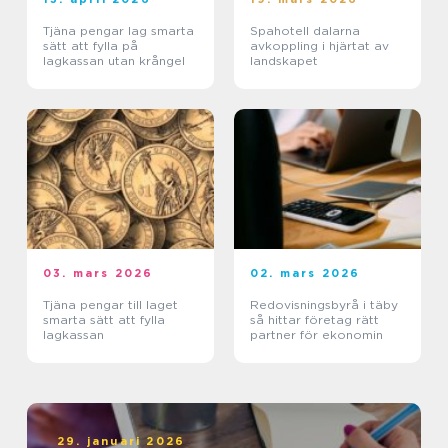
Tjäna pengar lag smarta
Spahotell dalarna
sätt att fylla på
avkoppling i hjärtat av
lagkassan utan krångel
landskapet
03. mars 2026
02. mars 2026
Tjäna pengar till laget
Redovisningsbyrå i täby
smarta sätt att fylla
så hittar företag rätt
lagkassan
partner för ekonomin
29. januari 2026