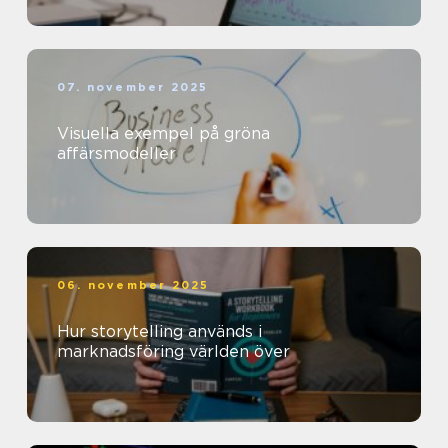
07. november 2025
Visuella exempel på gröna
affärsmodeller
06. november 2025
Hur storytelling används i
marknadsföring världen över