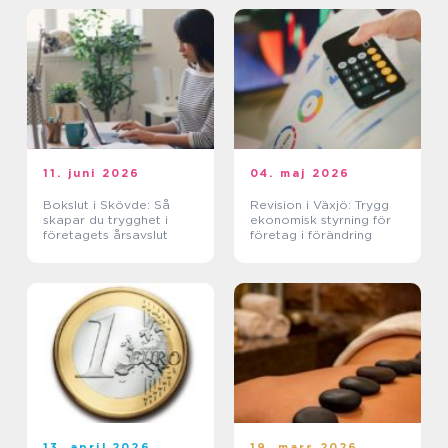
11. juni 2026
04. maj 2026
Bokslut i Skövde: Så
Revision i Växjö: Trygg
skapar du trygghet i
ekonomisk styrning för
företagets årsavslut
företag i förändring
13. april 2026
19. mars 2026