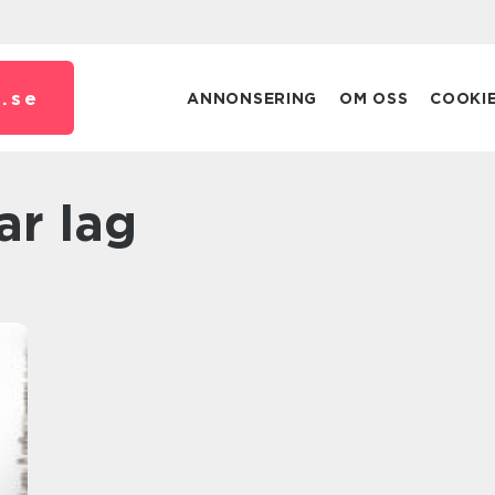
.
se
ANNONSERING
OM OSS
COOKI
ar lag