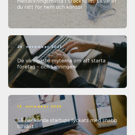
Heltäckningsmatta i Stockholm: så väljer
du rätt för hem och kontor
24. november 2025
De vanligaste myterna om att starta
företag – och sanningen
13. november 2025
Så har kända startups lyckats med snabb
tillväxt