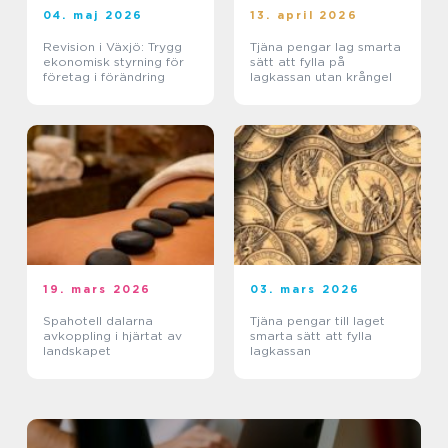
04. maj 2026
13. april 2026
Revision i Växjö: Trygg
Tjäna pengar lag smarta
ekonomisk styrning för
sätt att fylla på
företag i förändring
lagkassan utan krångel
19. mars 2026
03. mars 2026
Spahotell dalarna
Tjäna pengar till laget
avkoppling i hjärtat av
smarta sätt att fylla
landskapet
lagkassan