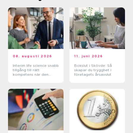
08. augusti 2026
11. juni 2026
Interim life science snabb
Bokslut i Skövde: Så
tillgång till rätt
skapar du trygghet i
kompetens när den
företagets årsavslut
verkligen behövs