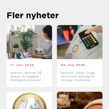
Fler nyheter
11. juni 2026
04. maj 2026
Bokslut i Skövde: Så
Revision i Växjö: Trygg
skapar du trygghet i
ekonomisk styrning för
företagets årsavslut
företag i förändring