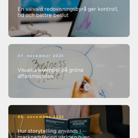
En välvald redovisningsbyrå ger kontroll,
tid och bättre beslut
07. november 2025
Visuella exempel på gröna
affärsmodeller
06. november 2025
Hur storytelling används i
marknadsföring världen över