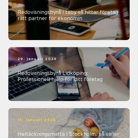
Redovisningsbyrå i täby så hittar företag
rätt partner för ekonomin
29. januari 2026
Redovisningsbyrå Lidköping:
Professionell hjälp för ditt företag
15. januari 2026
Heltäckningsmatta i Stockholm: så väljer