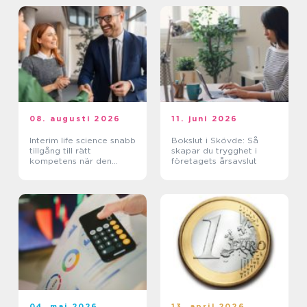
08. augusti 2026
11. juni 2026
Interim life science snabb
Bokslut i Skövde: Så
tillgång till rätt
skapar du trygghet i
kompetens när den
företagets årsavslut
verkligen behövs
04. maj 2026
13. april 2026