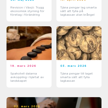
Revision i Växjö: Trygg
Tjäna pengar lag smarta
ekonomisk styrning för
sätt att fylla på
företag i förändring
lagkassan utan krångel
19. mars 2026
03. mars 2026
Spahotell dalarna
Tjäna pengar till laget
avkoppling i hjärtat av
smarta sätt att fylla
landskapet
lagkassan
02. mars 2026