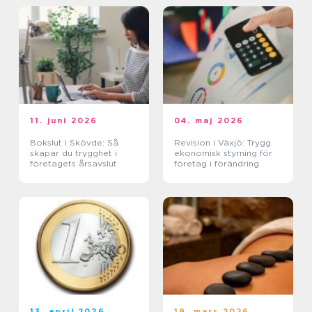
11. juni 2026
04. maj 2026
Bokslut i Skövde: Så
Revision i Växjö: Trygg
skapar du trygghet i
ekonomisk styrning för
företagets årsavslut
företag i förändring
13. april 2026
19. mars 2026