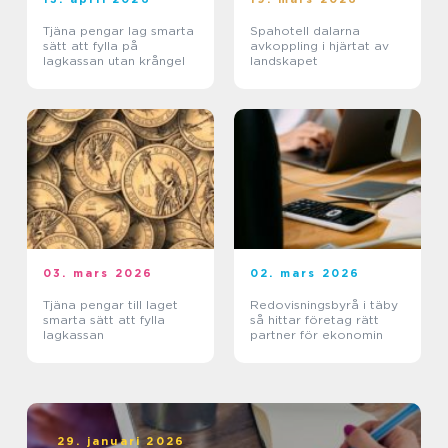
Tjäna pengar lag smarta
Spahotell dalarna
sätt att fylla på
avkoppling i hjärtat av
lagkassan utan krångel
landskapet
03. mars 2026
02. mars 2026
Tjäna pengar till laget
Redovisningsbyrå i täby
smarta sätt att fylla
så hittar företag rätt
lagkassan
partner för ekonomin
29. januari 2026