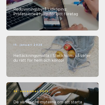
Redovisningsbyrå Lidköping:
Professionell hjälp för ditt företag
15. januari 2026
Heltäckningsmatta i Stockholm: så väljer
du rätt för hem och kontor
24. november 2025
De vanligaste myterna om att starta