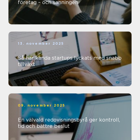
företag – och sanningen
13. november 2025
Så har kända startups lyckats med snabb
tillväxt
09. november 2025
En välvald redovisningsbyrå ger kontroll,
tid och bättre beslut