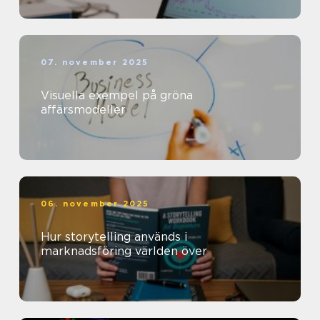
07. november 2025
Visuella exempel på gröna
affärsmodeller
06. november 2025
Hur storytelling används i
marknadsföring världen över