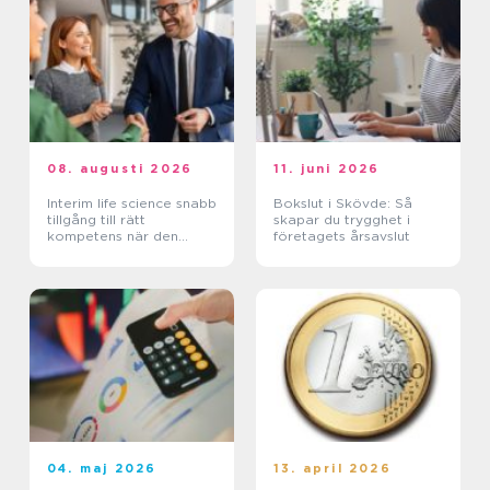
08. augusti 2026
11. juni 2026
Interim life science snabb
Bokslut i Skövde: Så
tillgång till rätt
skapar du trygghet i
kompetens när den
företagets årsavslut
verkligen behövs
04. maj 2026
13. april 2026