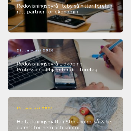
Redovisningsbyrå i täby så hittar företag
rätt partner för ekonomin
29. januari 2026
Redovisningsbyrå Lidköping:
Professionell hjälp för ditt företag
15. januari 2026
Heltäckningsmatta i Stockholm: så väljer
du rätt för hem och kontor