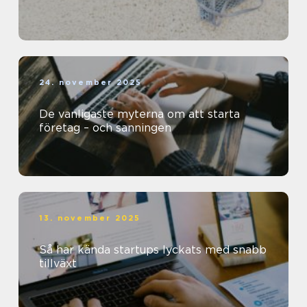
24. november 2025
De vanligaste myterna om att starta
företag – och sanningen
13. november 2025
Så har kända startups lyckats med snabb
tillväxt