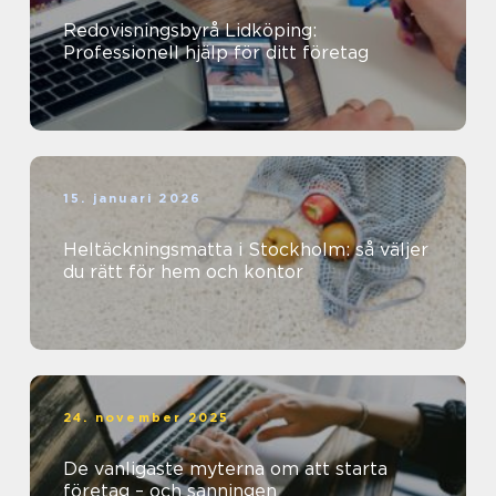
Redovisningsbyrå Lidköping:
Professionell hjälp för ditt företag
15. januari 2026
Heltäckningsmatta i Stockholm: så väljer
du rätt för hem och kontor
24. november 2025
De vanligaste myterna om att starta
företag – och sanningen