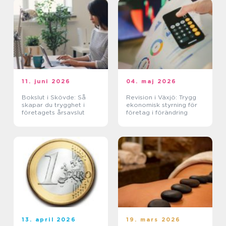
11. juni 2026
04. maj 2026
Bokslut i Skövde: Så
Revision i Växjö: Trygg
skapar du trygghet i
ekonomisk styrning för
företagets årsavslut
företag i förändring
13. april 2026
19. mars 2026