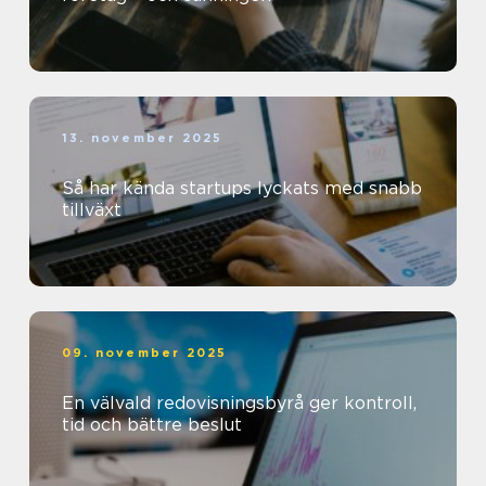
13. november 2025
Så har kända startups lyckats med snabb
tillväxt
09. november 2025
En välvald redovisningsbyrå ger kontroll,
tid och bättre beslut