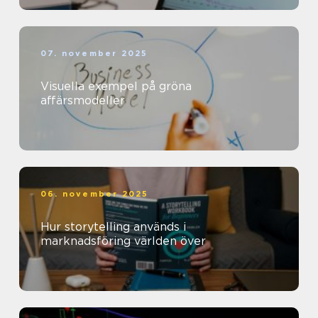
07. november 2025
Visuella exempel på gröna
affärsmodeller
06. november 2025
Hur storytelling används i
marknadsföring världen över