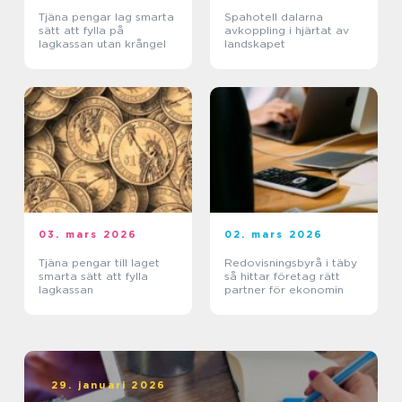
Tjäna pengar lag smarta
Spahotell dalarna
sätt att fylla på
avkoppling i hjärtat av
lagkassan utan krångel
landskapet
03. mars 2026
02. mars 2026
Tjäna pengar till laget
Redovisningsbyrå i täby
smarta sätt att fylla
så hittar företag rätt
lagkassan
partner för ekonomin
29. januari 2026