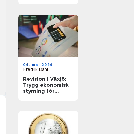
företagets
årsavslut
04. maj 2026
Fredrik Dahl
Revision i Växjö:
Trygg ekonomisk
styrning för
företag i
förändring