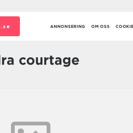
.
se
ANNONSERING
OM OSS
COOKI
dra courtage