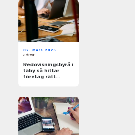
02. mars 2026
admin
Redovisningsbyrå i
täby så hittar
företag rätt
partner för
ekonomin