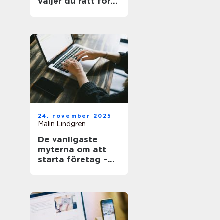
väljer du rätt för
hem och kontor
24. november 2025
Malin Lindgren
De vanligaste
myterna om att
starta företag –
och sanningen