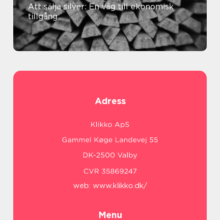
Att sälja silver: En väg till ekonomisk
tillgång
Adress
web:
www.klikko.dk/
Menu