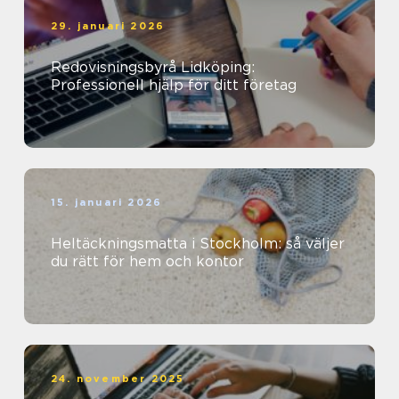
29. januari 2026
Redovisningsbyrå Lidköping:
Professionell hjälp för ditt företag
15. januari 2026
Heltäckningsmatta i Stockholm: så väljer
du rätt för hem och kontor
24. november 2025