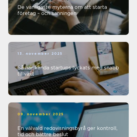
De vanligaste myterna om att starta
företag – och sanningen
13. november 2025
Så har kända startups lyckats med snabb
tillväxt
09. november 2025
En välvald redovisningsbyrå ger kontroll,
tid och bättre beslut