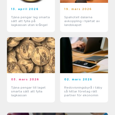
13. april 2026
19. mars 2026
Tjäna pengar lag smarta
Spahotell dalarna
sätt att fylla på
avkoppling i hjärtat av
lagkassan utan krångel
landskapet
03. mars 2026
02. mars 2026
Tjäna pengar till laget
Redovisningsbyrå i täby
smarta sätt att fylla
så hittar företag rätt
lagkassan
partner för ekonomin