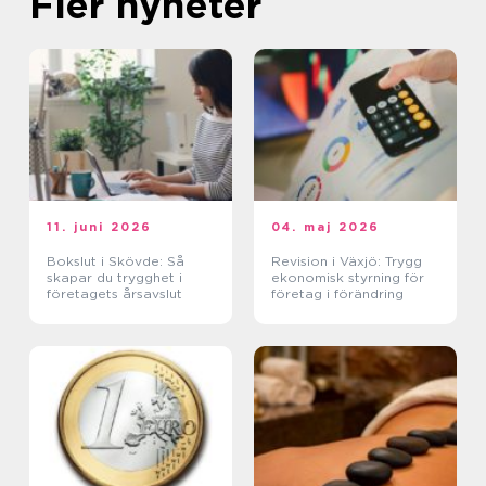
Fler nyheter
11. juni 2026
04. maj 2026
Bokslut i Skövde: Så
Revision i Växjö: Trygg
skapar du trygghet i
ekonomisk styrning för
företagets årsavslut
företag i förändring