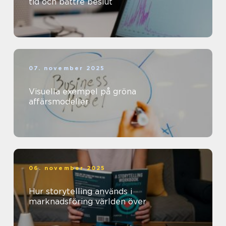
tid och bättre beslut
07. november 2025
Visuella exempel på gröna
affärsmodeller
06. november 2025
Hur storytelling används i
marknadsföring världen över