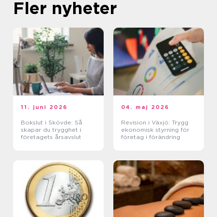
Fler nyheter
11. juni 2026
04. maj 2026
Bokslut i Skövde: Så
Revision i Växjö: Trygg
skapar du trygghet i
ekonomisk styrning för
företagets årsavslut
företag i förändring