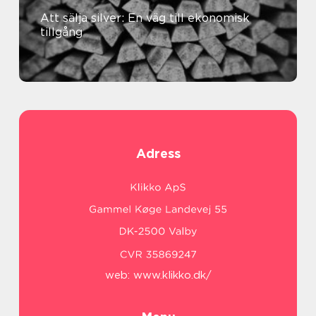
Att sälja silver: En väg till ekonomisk
tillgång
Adress
web:
www.klikko.dk/