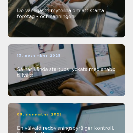
De vanligaste myterna om att starta
företag – och sanningen
13. november 2025
Så har kända startups lyckats med snabb
tillväxt
09. november 2025
En välvald redovisningsbyrå ger kontroll,