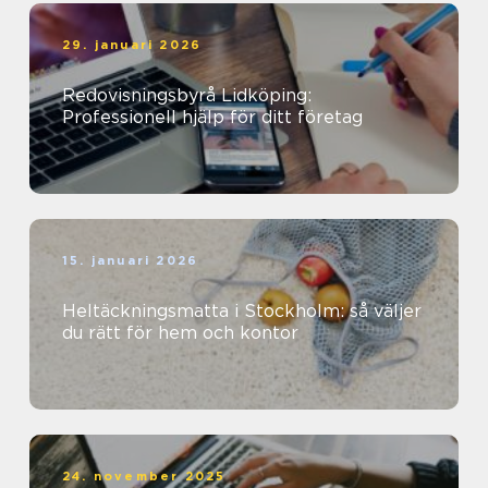
29. januari 2026
Redovisningsbyrå Lidköping:
Professionell hjälp för ditt företag
15. januari 2026
Heltäckningsmatta i Stockholm: så väljer
du rätt för hem och kontor
24. november 2025