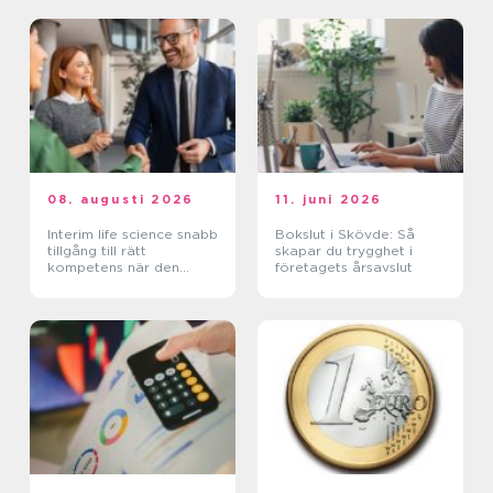
08. augusti 2026
11. juni 2026
Interim life science snabb
Bokslut i Skövde: Så
tillgång till rätt
skapar du trygghet i
kompetens när den
företagets årsavslut
verkligen behövs