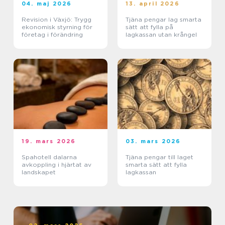
04. maj 2026
13. april 2026
Revision i Växjö: Trygg
Tjäna pengar lag smarta
ekonomisk styrning för
sätt att fylla på
företag i förändring
lagkassan utan krångel
19. mars 2026
03. mars 2026
Spahotell dalarna
Tjäna pengar till laget
avkoppling i hjärtat av
smarta sätt att fylla
landskapet
lagkassan