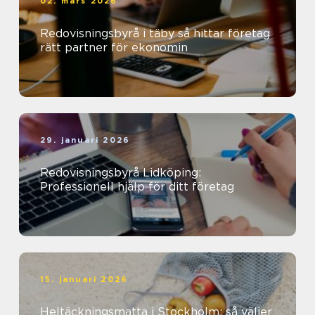
02. mars 2026
Redovisningsbyrå i täby så hittar företag
rätt partner för ekonomin
29. januari 2026
Redovisningsbyrå Lidköping:
Professionell hjälp för ditt företag
15. januari 2026
Heltäckningsmatta i Stockholm: så väljer