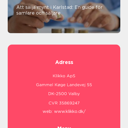
Att sälja mynt i Karlstad: En guide för
samlare och säljare
Adress
web:
www.klikko.dk/