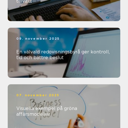
tillväxt
09. november 2025
En välvald redovisningsbyrå ger kontroll,
tid och bättre beslut
07. november 2025
Visuella exempel på gröna
affärsmodeller