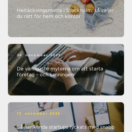
Heltäckningsmatta i Stockholm: så väljer
du rätt för hem och kontor
24. november 2025
De vanligaste myterna om att starta
företag – och sanningen
13. november 2025
Så har kända startups lyckats med snabb