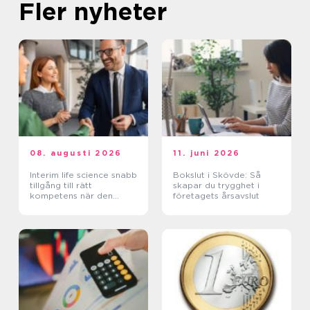
Fler nyheter
08. augusti 2026
11. juni 2026
Interim life science snabb
Bokslut i Skövde: Så
tillgång till rätt
skapar du trygghet i
kompetens när den
företagets årsavslut
verkligen behövs