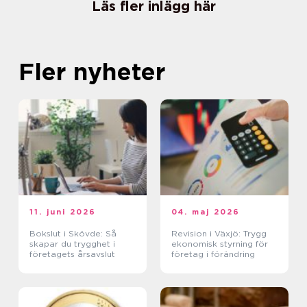
Läs fler inlägg här
Fler nyheter
11. juni 2026
04. maj 2026
Bokslut i Skövde: Så
Revision i Växjö: Trygg
skapar du trygghet i
ekonomisk styrning för
företagets årsavslut
företag i förändring