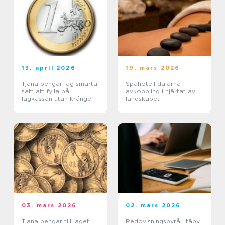
13. april 2026
19. mars 2026
Tjäna pengar lag smarta
Spahotell dalarna
sätt att fylla på
avkoppling i hjärtat av
lagkassan utan krångel
landskapet
03. mars 2026
02. mars 2026
Tjäna pengar till laget
Redovisningsbyrå i täby