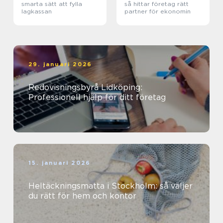
smarta sätt att fylla
så hittar företag rätt
lagkassan
partner för ekonomin
29. januari 2026
Redovisningsbyrå Lidköping:
Professionell hjälp för ditt företag
15. januari 2026
Heltäckningsmatta i Stockholm: så väljer
du rätt för hem och kontor