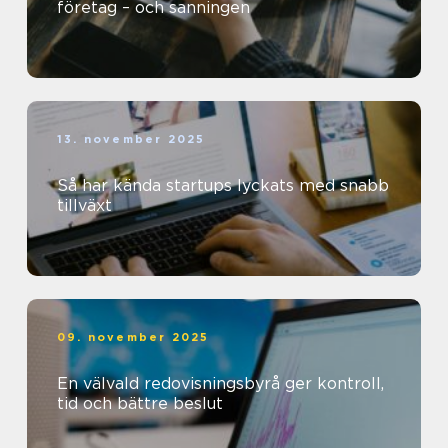
företag – och sanningen
13. november 2025
Så har kända startups lyckats med snabb
tillväxt
09. november 2025
En välvald redovisningsbyrå ger kontroll,
tid och bättre beslut