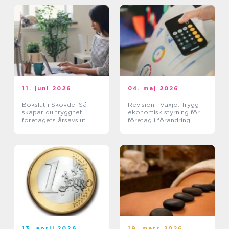
11. juni 2026
04. maj 2026
Bokslut i Skövde: Så
Revision i Växjö: Trygg
skapar du trygghet i
ekonomisk styrning för
företagets årsavslut
företag i förändring
13. april 2026
19. mars 2026