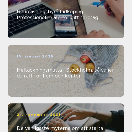
Redovisningsbyrå Lidköping:
Professionell hjälp för ditt företag
15. januari 2026
Heltäckningsmatta i Stockholm: så väljer
du rätt för hem och kontor
24. november 2025
De vanligaste myterna om att starta