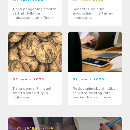
Tjäna pengar lag smarta
Spahotell dalarna
sätt att fylla på
avkoppling i hjärtat av
lagkassan utan krångel
landskapet
03. mars 2026
02. mars 2026
Tjäna pengar till laget
Redovisningsbyrå i täby
smarta sätt att fylla
så hittar företag rätt
lagkassan
partner för ekonomin
29. januari 2026