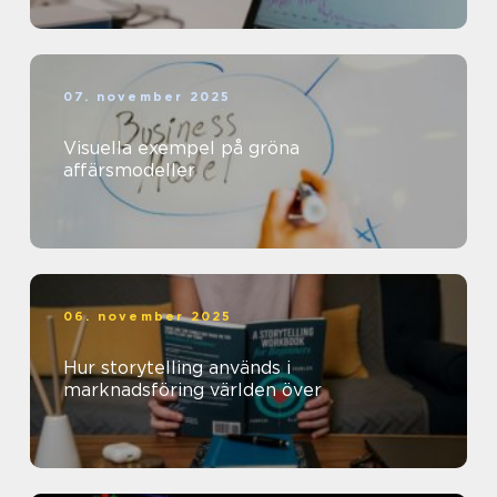
07. november 2025
Visuella exempel på gröna
affärsmodeller
06. november 2025
Hur storytelling används i
marknadsföring världen över