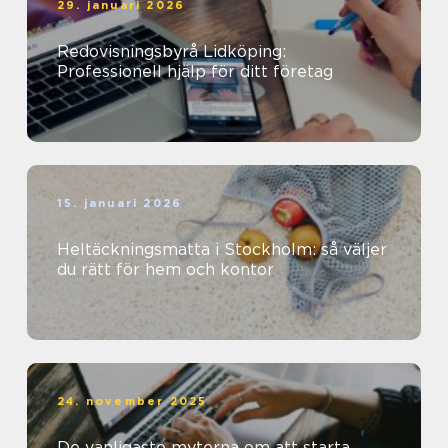
29. januari 2026
Redovisningsbyrå Lidköping:
Professionell hjälp för ditt företag
15. januari 2026
Heltäckningsmatta i Stockholm: så väljer
du rätt för hem och kontor
24. november 2025
De vanligaste myterna om att starta