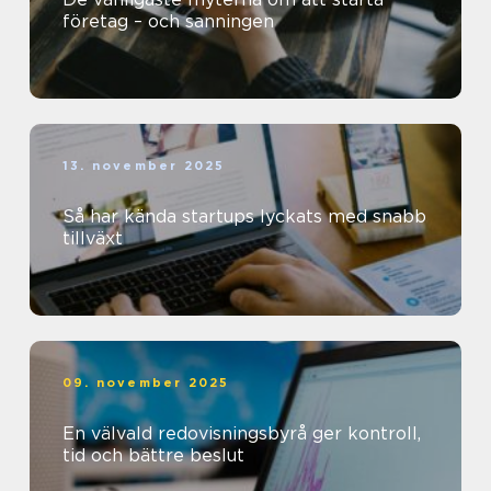
företag – och sanningen
13. november 2025
Så har kända startups lyckats med snabb
tillväxt
09. november 2025
En välvald redovisningsbyrå ger kontroll,
tid och bättre beslut