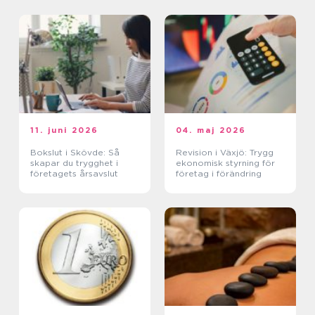
11. juni 2026
04. maj 2026
Bokslut i Skövde: Så
Revision i Växjö: Trygg
skapar du trygghet i
ekonomisk styrning för
företagets årsavslut
företag i förändring