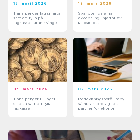
13. april 2026
19. mars 2026
Tjäna pengar lag smarta
Spahotell dalarna
sätt att fylla på
avkoppling i hjärtat av
lagkassan utan krångel
landskapet
03. mars 2026
02. mars 2026
Tjäna pengar till laget
Redovisningsbyrå i täby
smarta sätt att fylla
så hittar företag rätt
lagkassan
partner för ekonomin