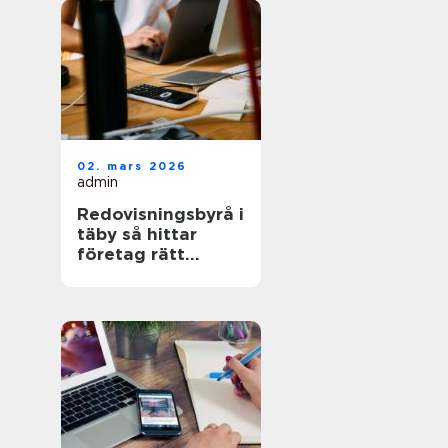
02. mars 2026
admin
Redovisningsbyrå i
täby så hittar
företag rätt
partner för
ekonomin