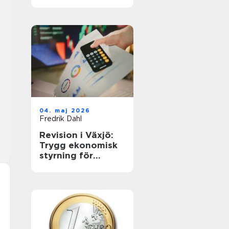
företagets
årsavslut
04. maj 2026
Fredrik Dahl
Revision i Växjö:
Trygg ekonomisk
styrning för
företag i
förändring