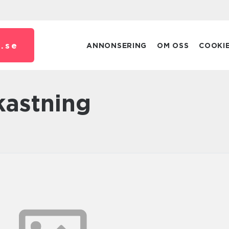
.
se
ANNONSERING
OM OSS
COOKI
kastning