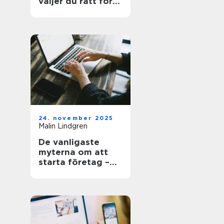
väljer du rätt för
hem och kontor
24. november 2025
Malin Lindgren
De vanligaste
myterna om att
starta företag –
och sanningen