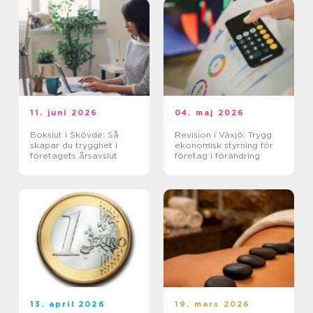
11. juni 2026
04. maj 2026
Bokslut i Skövde: Så
Revision i Växjö: Trygg
skapar du trygghet i
ekonomisk styrning för
företagets årsavslut
företag i förändring
13. april 2026
19. mars 2026