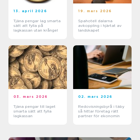
13. april 2026
19. mars 2026
Tjäna pengar lag smarta
Spahotell dalarna
sätt att fylla på
avkoppling i hjärtat av
lagkassan utan krångel
landskapet
03. mars 2026
02. mars 2026
Tjäna pengar till laget
Redovisningsbyrå i täby
smarta sätt att fylla
så hittar företag rätt
lagkassan
partner för ekonomin