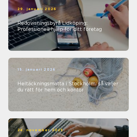
29. januari 2026
Redovisningsbyrå Lidköping:
Professionell hjälp för ditt företag
15. januari 2026
Heltäckningsmatta i Stockholm: så väljer
du rätt för hem och kontor
24. november 2025