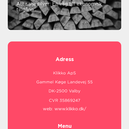
Att sälja silver: En väg till ekonomisk
tillgång
Adress
web:
www.klikko.dk/
Menu