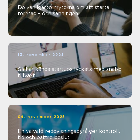
De vanligaste myterna om att starta
företag – och sanningen
13. november 2025
Så har kända startups lyckats med snabb
tillväxt
09. november 2025
En välvald redovisningsbyrå ger kontroll,
tid och bättre beslut