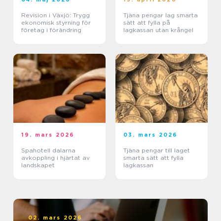
Revision i Växjö: Trygg
Tjäna pengar lag smarta
ekonomisk styrning för
sätt att fylla på
företag i förändring
lagkassan utan krångel
19. mars 2026
03. mars 2026
Spahotell dalarna
Tjäna pengar till laget
avkoppling i hjärtat av
smarta sätt att fylla
landskapet
lagkassan
02. mars 2026