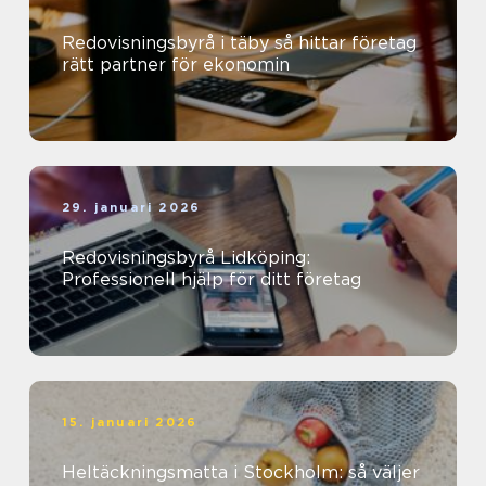
Redovisningsbyrå i täby så hittar företag
rätt partner för ekonomin
29. januari 2026
Redovisningsbyrå Lidköping:
Professionell hjälp för ditt företag
15. januari 2026
Heltäckningsmatta i Stockholm: så väljer