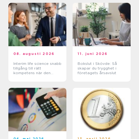
08. augusti 2026
11. juni 2026
Interim life science snabb
Bokslut i Skövde: Så
tillgång till rätt
skapar du trygghet i
kompetens när den
företagets årsavslut
verkligen behövs
04. maj 2026
13. april 2026