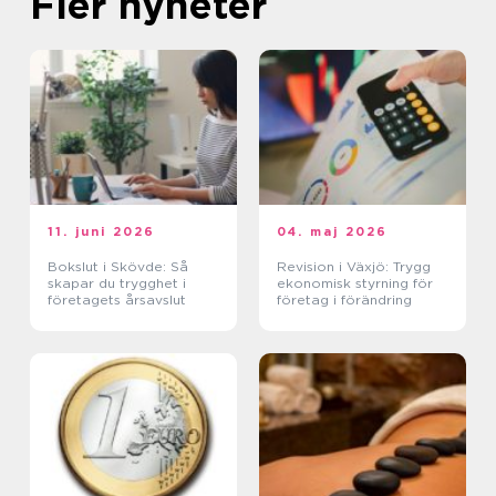
Fler nyheter
11. juni 2026
04. maj 2026
Bokslut i Skövde: Så
Revision i Växjö: Trygg
skapar du trygghet i
ekonomisk styrning för
företagets årsavslut
företag i förändring