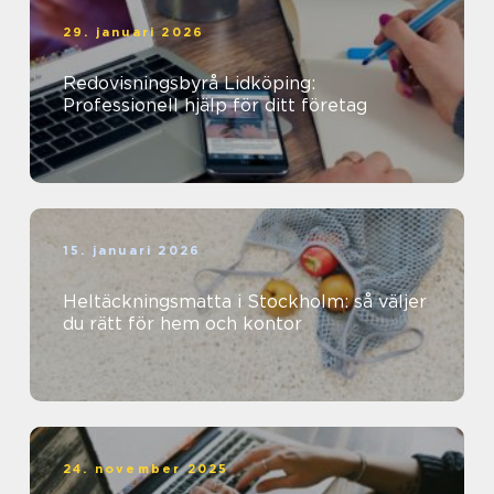
29. januari 2026
Redovisningsbyrå Lidköping:
Professionell hjälp för ditt företag
15. januari 2026
Heltäckningsmatta i Stockholm: så väljer
du rätt för hem och kontor
24. november 2025