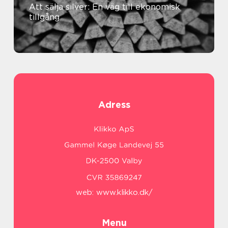
Att sälja silver: En väg till ekonomisk
tillgång
Adress
web:
www.klikko.dk/
Menu