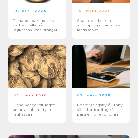
13. april 2026
19. mars 2026
Tjäna pengar lag smarta
Spahotell dalarna
sätt att fylla på
avkoppling i hjärtat av
lagkassan utan krångel
landskapet
03. mars 2026
02. mars 2026
Tjäna pengar till laget
Redovisningsbyrå i täby
smarta sätt att fylla
så hittar företag rätt
lagkassan
partner för ekonomin