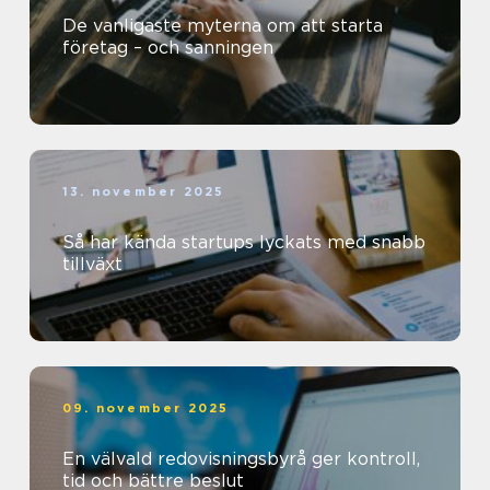
De vanligaste myterna om att starta
företag – och sanningen
13. november 2025
Så har kända startups lyckats med snabb
tillväxt
09. november 2025
En välvald redovisningsbyrå ger kontroll,
tid och bättre beslut