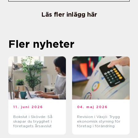
Läs fler inlägg här
Fler nyheter
11. juni 2026
04. maj 2026
Bokslut i Skövde: Så
Revision i Växjö: Trygg
skapar du trygghet i
ekonomisk styrning för
företagets årsavslut
företag i förändring