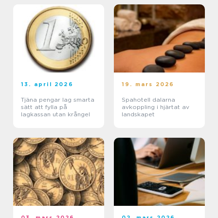
13. april 2026
19. mars 2026
Tjäna pengar lag smarta
Spahotell dalarna
sätt att fylla på
avkoppling i hjärtat av
lagkassan utan krångel
landskapet
03. mars 2026
02. mars 2026