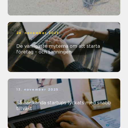
24. november 2025
De vanligaste myterna om att starta
företag – och sanningen
13. november 2025
Så har kända startups lyckats med snabb
tillväxt