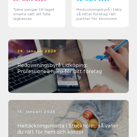
Tjäna pengar till laget
Redovisningsbyrå i täby
smarta sätt att fylla
så hittar företag rätt
lagkassan
partner för ekonomin
29. januari 2026
Redovisningsbyrå Lidköping:
Professionell hjälp för ditt företag
15. januari 2026
Heltäckningsmatta i Stockholm: så väljer
du rätt för hem och kontor