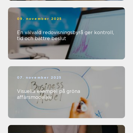
09. november 2025
En välvald redovisningsbyrå ger kontroll,
tid och bättre beslut
07. november 2025
Visuella exempel på gröna
affärsmodeller