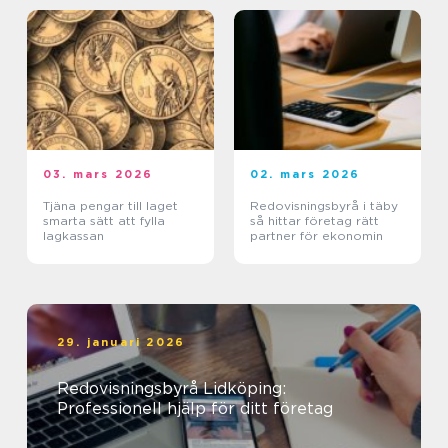
03. mars 2026
02. mars 2026
Tjäna pengar till laget
Redovisningsbyrå i täby
smarta sätt att fylla
så hittar företag rätt
lagkassan
partner för ekonomin
29. januari 2026
Redovisningsbyrå Lidköping:
Professionell hjälp för ditt företag