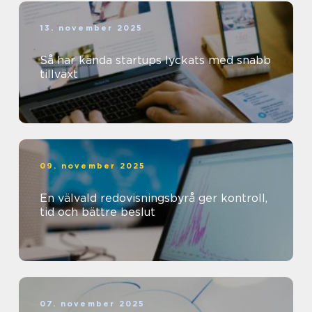
13. november 2025
Så har kända startups lyckats med snabb
tillväxt
09. november 2025
En välvald redovisningsbyrå ger kontroll,
tid och bättre beslut
07. november 2025