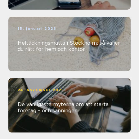
15. januari 2026
Heltäckningsmatta i Stockholm: så väljer
du rätt för hem och kontor
24. november 2025
De vanligaste myterna om att starta
företag – och sanningen