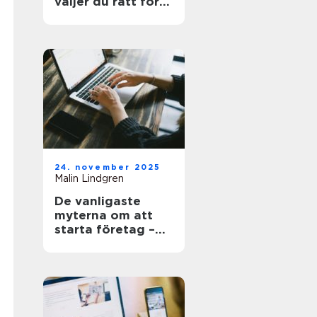
väljer du rätt för
hem och kontor
24. november 2025
Malin Lindgren
De vanligaste
myterna om att
starta företag –
och sanningen