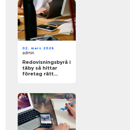
02. mars 2026
admin
Redovisningsbyrå i
täby så hittar
företag rätt
partner för
ekonomin