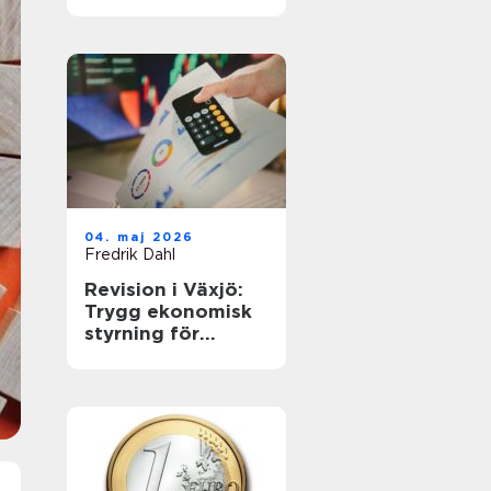
företagets
årsavslut
04. maj 2026
Fredrik Dahl
Revision i Växjö:
Trygg ekonomisk
styrning för
företag i
förändring