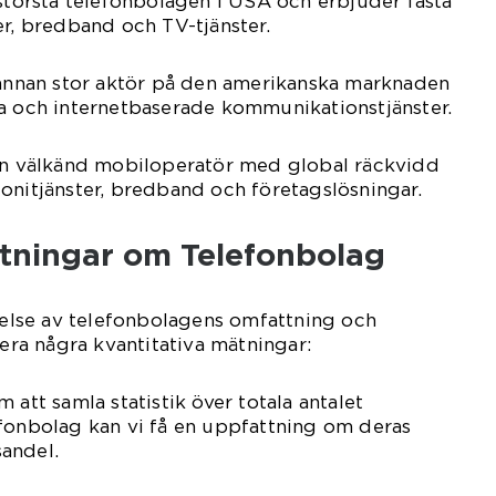
 största telefonbolagen i USA och erbjuder fasta
er, bredband och TV-tjänster.
 annan stor aktör på den amerikanska marknaden
la och internetbaserade kommunikationstjänster.
 en välkänd mobiloperatör med global räckvidd
onitjänster, bredband och företagslösningar.
ätningar om Telefonbolag
tåelse av telefonbolagens omfattning och
sera några kvantitativa mätningar:
 att samla statistik över totala antalet
efonbolag kan vi få en uppfattning om deras
andel.