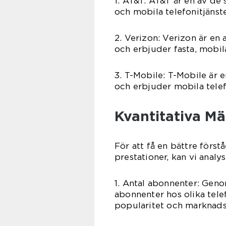
1. AT&T: AT&T är en av de
och mobila telefonitjänst
2. Verizon: Verizon är en
och erbjuder fasta, mobi
3. T-Mobile: T-Mobile är
och erbjuder mobila telef
Kvantitativa M
För att få en bättre förs
prestationer, kan vi analy
1. Antal abonnenter: Genom
abonnenter hos olika tel
popularitet och marknads