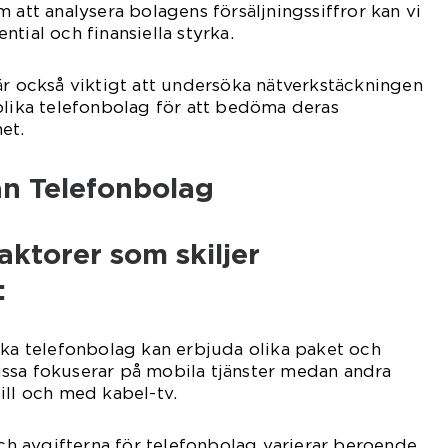
 att analysera bolagens försäljningssiffror kan vi
tial och finansiella styrka.
är också viktigt att undersöka nätverkstäckningen
olika telefonbolag för att bedöma deras
et.
an Telefonbolag
faktorer som skiljer
:
ika telefonbolag kan erbjuda olika paket och
 Vissa fokuserar på mobila tjänster medan andra
ill och med kabel-tv.
 och avgifterna för telefonbolag varierar beroende