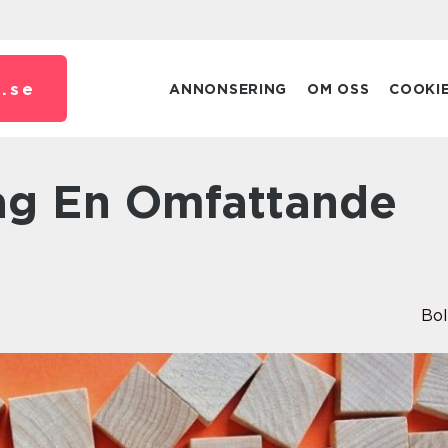
.
se
ANNONSERING
OM OSS
COOKI
Bo