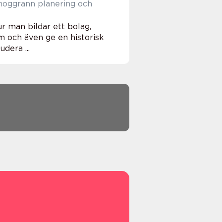
 noggrann planering och
r man bildar ett bolag,
m och även ge en historisk
dera ...