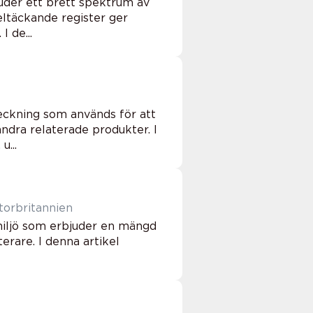
uder ett brett spektrum av
eltäckande register ger
 de...
eckning som används för att
ndra relaterade produkter. I
u...
torbritannien
smiljö som erbjuder en mängd
erare. I denna artikel