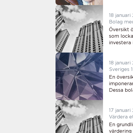
18 januari
Översikt 
som locka
investera 
18 januari
Sveriges 
En översi
imponeran
Dessa bol
17 januari
Värdera et
En grundl
värdering 