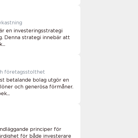
igt avkastning
r en investeringsstrategi
. Denna strategi innebär att
...
h företagsstolthet
äst betalande bolag utgör en
 löner och generösa förmåner.
k...
undläggande principer för
ärdighet för både investerare