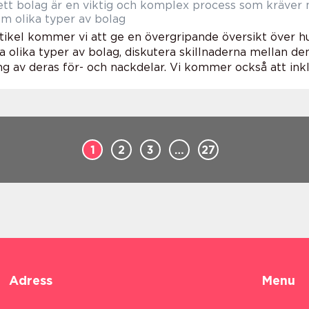
 ett bolag är en viktig och komplex process som kräver
m olika typer av bolag
rtikel kommer vi att ge en övergripande översikt över hu
a olika typer av bolag, diskutera skillnaderna mellan de
 av deras för- och nackdelar. Vi kommer också att inklu
1
2
3
…
27
Adress
Menu