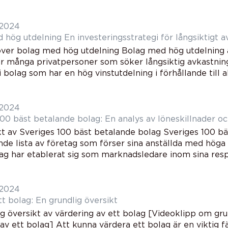
 2024
Bolag med hög utdelning En investeringsstrategi för långsikt
över bolag med hög utdelning Bolag med hög utdelning ä
r många privatpersoner som söker långsiktig avkastning
i bolag som har en hög vinstutdelning i förhållande till ak
 2024
100 bäst betalande bolag: En analys av löneskillnader oc
kt av Sveriges 100 bäst betalande bolag Sveriges 100 b
de lista av företag som förser sina anställda med höga
ag har etablerat sig som marknadsledare inom sina respe
 2024
t bolag: En grundlig översikt
ig översikt av värdering av ett bolag [Videoklipp om gr
av ett bolag] Att kunna värdera ett bolag är en viktig f