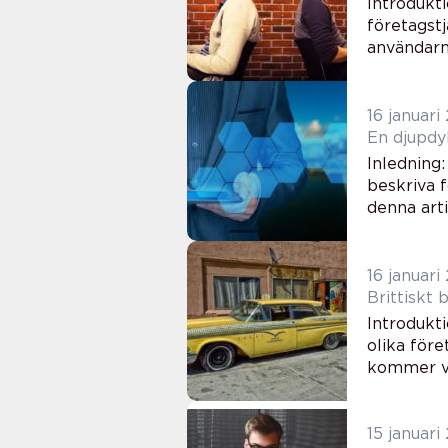
Introdukt
företagst
användarna
16 januari
En djupdy
Inledning
beskriva 
denna arti
16 januari
Brittiskt
Introdukt
olika före
kommer vi 
15 januari