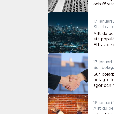
och föret
17 januari
Shortcake
Allt du be
ett popul
Ett av de 
17 januari
Suf bolag:
Suf bolag:
bolag, el
äger och h
16 januari
Allt du b