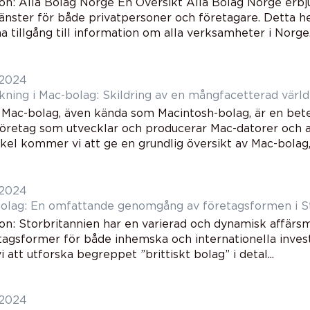
ion: Alla Bolag Norge En Översikt Alla Bolag Norge erbj
jänster för både privatpersoner och företagare. Detta h
 tillgång till information om alla verksamheter i Norge. I
 2024
kning i Mac-bolag: Skildring av en mångfacetterad värld
: Mac-bolag, även kända som Macintosh-bolag, är en bet
företag som utvecklar och producerar Mac-datorer och a
kel kommer vi att ge en grundlig översikt av Mac-bolag, 
 2024
 bolag: En omfattande genomgång av företagsformen i S
ion: Storbritannien har en varierad och dynamisk affär
tagsformer för både inhemska och internationella invest
att utforska begreppet ”brittiskt bolag” i detal...
 2024