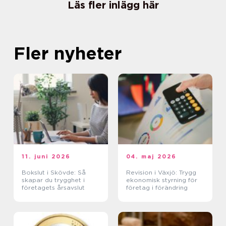
Läs fler inlägg här
Fler nyheter
11. juni 2026
04. maj 2026
Bokslut i Skövde: Så
Revision i Växjö: Trygg
skapar du trygghet i
ekonomisk styrning för
företagets årsavslut
företag i förändring