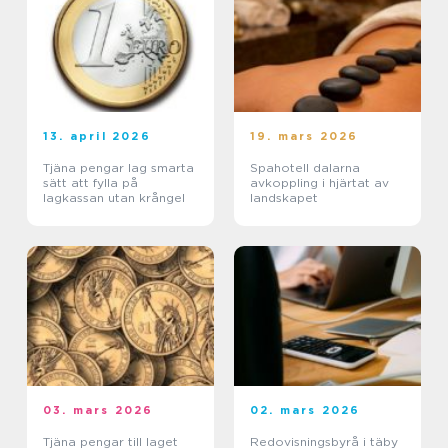
13. april 2026
19. mars 2026
Tjäna pengar lag smarta
Spahotell dalarna
sätt att fylla på
avkoppling i hjärtat av
lagkassan utan krångel
landskapet
03. mars 2026
02. mars 2026
Tjäna pengar till laget
Redovisningsbyrå i täby