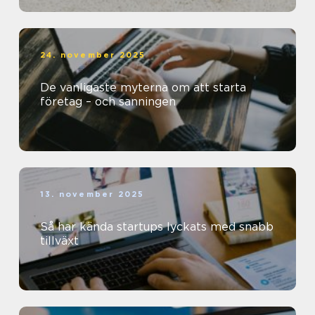
24. november 2025
De vanligaste myterna om att starta
företag – och sanningen
13. november 2025
Så har kända startups lyckats med snabb
tillväxt