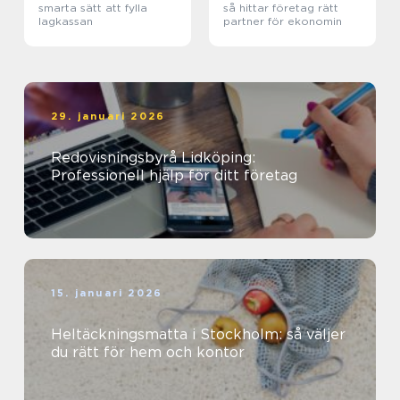
smarta sätt att fylla
så hittar företag rätt
lagkassan
partner för ekonomin
29. januari 2026
Redovisningsbyrå Lidköping:
Professionell hjälp för ditt företag
15. januari 2026
Heltäckningsmatta i Stockholm: så väljer
du rätt för hem och kontor