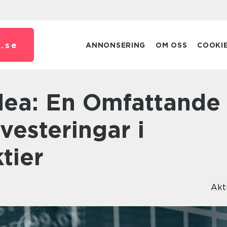
.
se
ANNONSERING
OM OSS
COOKI
nvesteringar i
tier
Akt