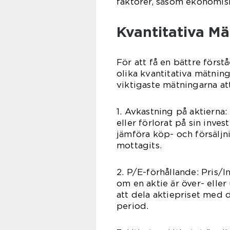
faktorer, såsom ekonomis
Kvantitativa M
För att få en bättre först
olika kvantitativa mätning
viktigaste mätningarna at
1. Avkastning på aktierna:
eller förlorat på sin inv
jämföra köp- och försäljn
mottagits.
2. P/E-förhållande: Pris/
om en aktie är över- elle
att dela aktiepriset med 
period.