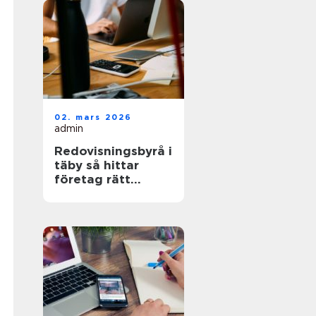
02. mars 2026
admin
Redovisningsbyrå i
täby så hittar
företag rätt
partner för
ekonomin