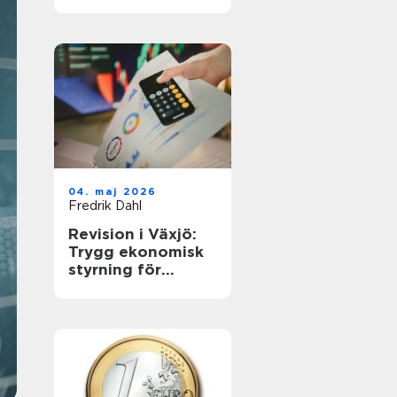
företagets
årsavslut
04. maj 2026
Fredrik Dahl
Revision i Växjö:
Trygg ekonomisk
styrning för
företag i
förändring