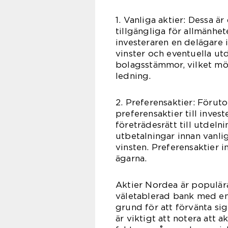
1. Vanliga aktier: Dessa 
tillgängliga för allmänhet
investeraren en delägare i
vinster och eventuella utd
bolagsstämmor, vilket mö
ledning.
2. Preferensaktier: Förut
preferensaktier till invest
företrädesrätt till utdeln
utbetalningar innan vanli
vinsten. Preferensaktier i
ägarna.
Aktier Nordea är populära
väletablerad bank med en
grund för att förvänta sig
är viktigt att notera att 