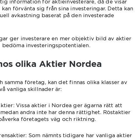
tig information för aktieinvesterare, då de visar
kan förvänta sig från sina investeringar. Detta kan
uell avkastning baserat på den investerade
gar ger investerare en mer objektiv bild av aktier
tt bedöma investeringspotentialen.
hos olika Aktier Nordea
h samma företag, kan det finnas olika klasser av
Två vanliga skillnader är:
aktier: Vissa aktier i Nordea ger ägarna rätt att
medan andra inte har denna rättighet. Röstaktier
påverka företagets väg och riktning.
erensaktier: Som nämnts tidigare har vanliga aktier