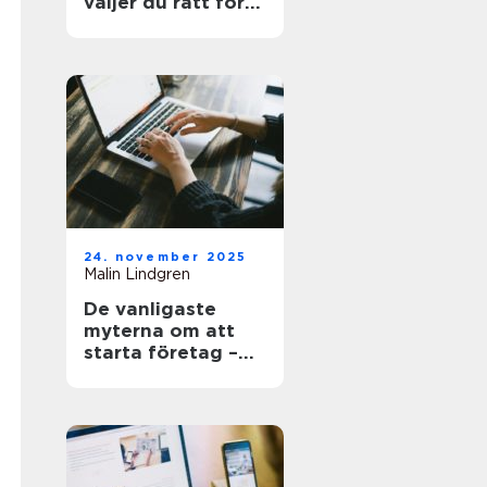
väljer du rätt för
hem och kontor
24. november 2025
Malin Lindgren
De vanligaste
myterna om att
starta företag –
och sanningen