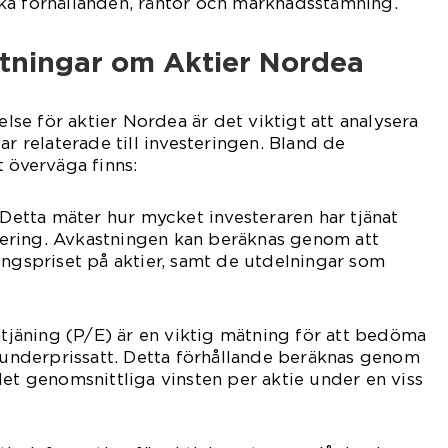
ka förhållanden, räntor och marknadsstämning.
ätningar om Aktier Nordea
åelse för aktier Nordea är det viktigt att analysera
ar relaterade till investeringen. Bland de
t överväga finns:
 Detta mäter hur mycket investeraren har tjänat
estering. Avkastningen kan beräknas genom att
ingspriset på aktier, samt de utdelningar som
Intjäning (P/E) är en viktig mätning för att bedöma
r underprissatt. Detta förhållande beräknas genom
det genomsnittliga vinsten per aktie under en viss