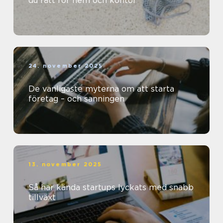
du rätt för hem och kontor
24. november 2025
De vanligaste myterna om att starta
företag – och sanningen
13. november 2025
Så har kända startups lyckats med snabb
tillväxt