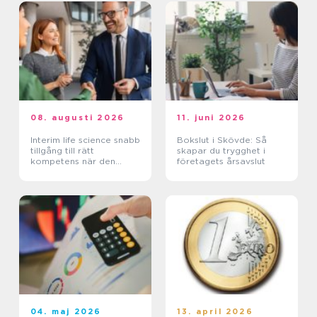
08. augusti 2026
11. juni 2026
Interim life science snabb
Bokslut i Skövde: Så
tillgång till rätt
skapar du trygghet i
kompetens när den
företagets årsavslut
verkligen behövs
04. maj 2026
13. april 2026