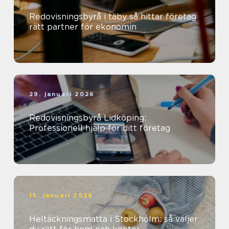
Redovisningsbyrå i täby så hittar företag
rätt partner för ekonomin
29. januari 2026
Redovisningsbyrå Lidköping:
Professionell hjälp för ditt företag
15. januari 2026
Heltäckningsmatta i Stockholm: så väljer