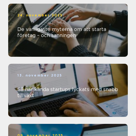
24. november 2025
De vanligaste myterna om att starta
företag – och sanningen
13. november 2025
Så har kända startups lyckats med snabb
tillväxt
09. november 2025