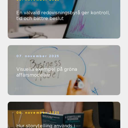
En välvald redovisningsbyrå ger kontroll,
tid och bättre beslut
07. november 2025
Visuella exempel på gröna
affärsmodeller
06. november 2025
Hur storytelling används i