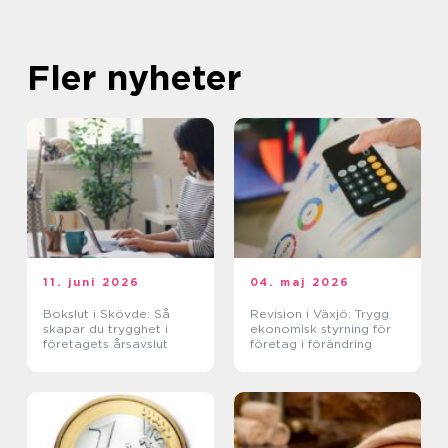
Fler nyheter
11. juni 2026
04. maj 2026
Bokslut i Skövde: Så
Revision i Växjö: Trygg
skapar du trygghet i
ekonomisk styrning för
företagets årsavslut
företag i förändring