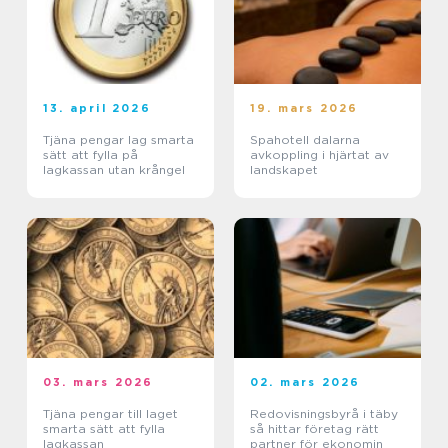
13. april 2026
19. mars 2026
Tjäna pengar lag smarta
Spahotell dalarna
sätt att fylla på
avkoppling i hjärtat av
lagkassan utan krångel
landskapet
03. mars 2026
02. mars 2026
Tjäna pengar till laget
Redovisningsbyrå i täby
smarta sätt att fylla
så hittar företag rätt
lagkassan
partner för ekonomin