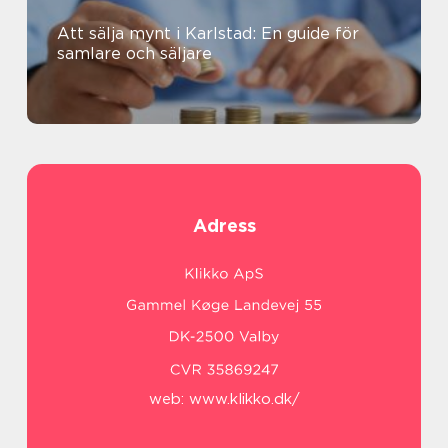
Att sälja mynt i Karlstad: En guide för
samlare och säljare
Adress
web:
www.klikko.dk/