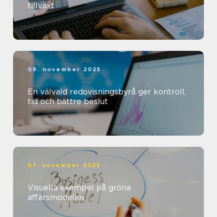
tillväxt
09. november 2025
En välvald redovisningsbyrå ger kontroll,
tid och bättre beslut
07. november 2025
Visuella exempel på gröna
affärsmodeller