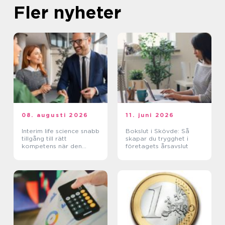
Fler nyheter
08. augusti 2026
11. juni 2026
Interim life science snabb
Bokslut i Skövde: Så
tillgång till rätt
skapar du trygghet i
kompetens när den
företagets årsavslut
verkligen behövs