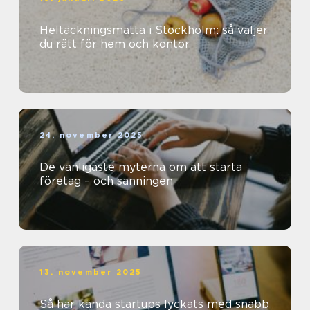
Heltäckningsmatta i Stockholm: så väljer
du rätt för hem och kontor
24. november 2025
De vanligaste myterna om att starta
företag – och sanningen
13. november 2025
Så har kända startups lyckats med snabb