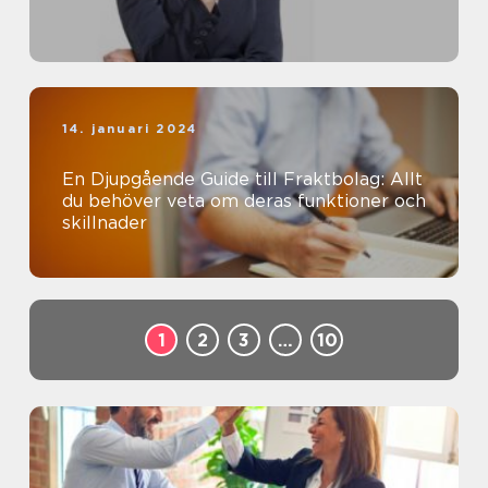
14. januari 2024
En Djupgående Guide till Fraktbolag: Allt
du behöver veta om deras funktioner och
skillnader
1
2
3
…
10