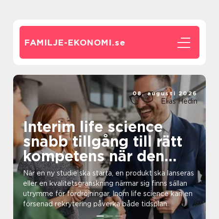
FAMILJE-EKONOMI.
se
08. augusti 2026
Elias Hedin
Interim life science
snabb tillgång till rätt
kompetens när den
verkligen behövs
När en ny studie ska starta, en produkt ska lanseras
eller en kvalitetsgranskning närmar sig finns sällan
utrymme för fördröjningar. Inom life science kan en
försenad rekrytering påverka både tidsplan...