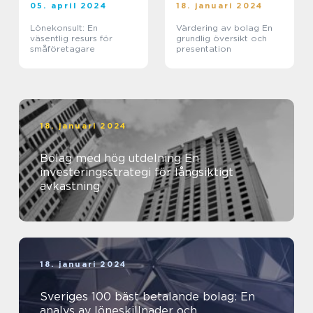
05. april 2024
18. januari 2024
Lönekonsult: En
Värdering av bolag En
väsentlig resurs för
grundlig översikt och
småföretagare
presentation
18. januari 2024
Bolag med hög utdelning En
investeringsstrategi för långsiktigt
avkastning
18. januari 2024
Sveriges 100 bäst betalande bolag: En
analys av löneskillnader och