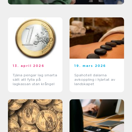
13. april 2026
19. mars 2026
Tjäna pengar lag smarta
Spahotell dalarna
sätt att fylla på
avkoppling i hjärtat av
lagkassan utan krångel
landskapet