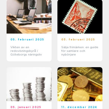
05. februari 2025
03. februari 2025
Vikten av en
Sälja frimärken: en guide
redovisningsbyrå i
för samlare och
Göteborgs näringsliv
nybörjare
05. januari 2025
11. december 2024