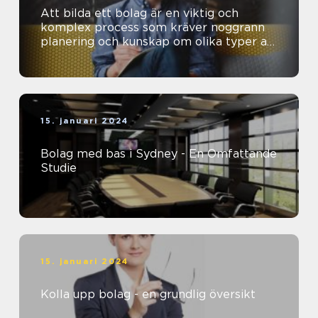
Att bilda ett bolag är en viktig och
komplex process som kräver noggrann
planering och kunskap om olika typer av
bolag
15. januari 2024
Bolag med bas i Sydney - En Omfattande
Studie
15. januari 2024
Kolla upp bolag - en grundlig översikt