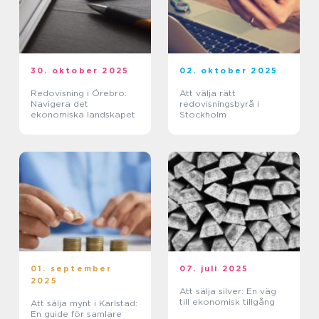
30. oktober 2025
02. oktober 2025
Redovisning i Örebro:
Att välja rätt
Navigera det
redovisningsbyrå i
ekonomiska landskapet
Stockholm
01. september
07. juli 2025
2025
Att sälja silver: En väg
till ekonomisk tillgång
Att sälja mynt i Karlstad:
En guide för samlare